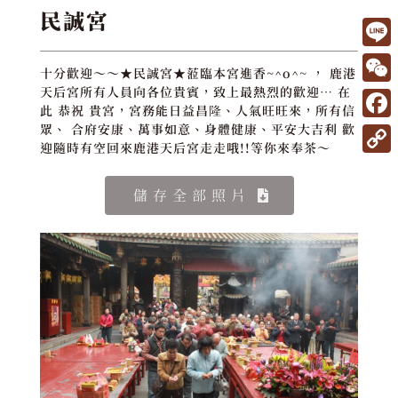
民誠宮
L
十分歡迎～～★民誠宮★蒞臨本宮進香~^o^~ ， 鹿港
i
W
天后宮所有人員向各位貴賓，致上最熱烈的歡迎… 在
此 恭祝 貴宮，宮務能日益昌隆、人氣旺旺來，所有信
n
e
F
眾、 合府安康、萬事如意、身體健康、平安大吉利 歡
e
迎隨時有空回來鹿港天后宮走走哦!!等你來奉茶～
C
a
C
h
c
o
儲存全部照片
a
e
p
t
b
y
o
L
o
i
k
n
k