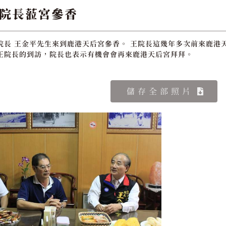
院長蒞宮參香
院長 王金平先生來到鹿港天后宮參香。 王院長這幾年多次前來鹿
迎王院長的到訪，院長也表示有機會會再來鹿港天后宮拜拜。
儲存全部照片