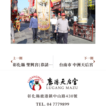
上一則
下一則
彰化縣 聖興宮(恭請聖母)
台南市 中洲天后宮
彰化縣鹿港鎮中山路430號
TEL. 04 7779899