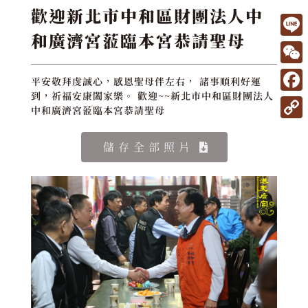
歡迎新北市中和區財團法人中
和廣濟宮蒞臨本宮恭請聖母
L
i
W
平安敬拜虔誠心，感恩聖母伴左右， 諸事順利好運
n
e
到，祈福安康闔家樂。 歡迎~~新北市中和區財團法人
F
e
中和廣濟宮蒞臨本宮恭請聖母
C
a
C
h
c
儲存全部照片
o
a
e
p
t
b
y
o
L
o
i
k
n
k