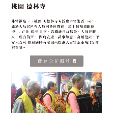
桃園 德林寺
非常歡迎～～桃園 ★德林寺★蒞臨本宮進香~^o^~ ，
鹿港天后宮所有人員向各位貴賓，致上最熱烈的歡
迎…. 在此 恭祝 貴宮，宮務能日益昌隆、人氣旺旺
來，所有信眾、 閤府安康、萬事如意、身體健康、平
安大吉利 歡迎隨時有空回來鹿港天后宮走走哦!!等你
來奉茶～
儲存全部照片