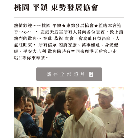
桃園 平鎮 東勢發展協會
熱情歡迎～～桃園 平鎮★東勢發展協會★蒞臨本宮進
香~^o^~ ， 鹿港天后宮所有人員向各位貴賓，致上最
熱烈的歡迎… 在此 恭祝 貴會，會務能日益昌隆、人
氣旺旺來， 所有信眾 閤府安康、萬事如意、身體健
康、平安大吉利 歡迎隨時有空回來鹿港天后宮走走
哦!!等你來奉茶～
儲存全部照片