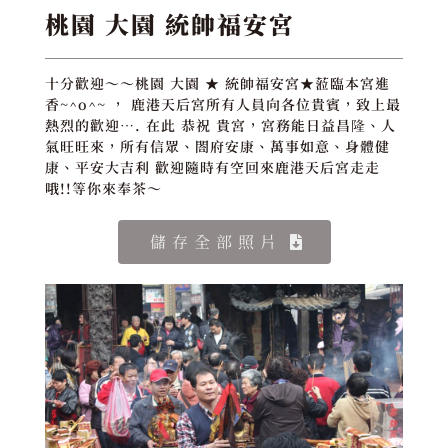
桃園 大園 統帥福安宮
十分歡迎～～桃園 大園 ★ 統帥福安宮★蒞臨本宮進
香~^o^~ ， 鹿港天后宮所有人員向各位貴賓，致上最
熱烈的歡迎…. 在此 恭祝 貴宮，宮務能日益昌隆、人
氣旺旺來，所有信眾、閤府安康、萬事如意、身體健
康、平安大吉利 歡迎隨時有空回來鹿港天后宮走走
哦!!等你來奉茶～
儲存全部照片