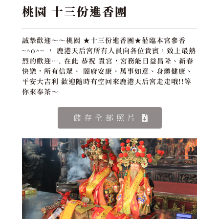
桃園 十三份進香團
誠摯歡迎～～桃園 ★十三份進香團★蒞臨本宮參香
~^o^~ ， 鹿港天后宮所有人員向各位貴賓，致上最熱
烈的歡迎…. 在此 恭祝 貴宮，宮務能日益昌隆、新春
快樂，所有信眾、 閤府安康、萬事如意、身體健康、
平安大吉利 歡迎隨時有空回來鹿港天后宮走走哦!!等
你來奉茶～
儲存全部照片