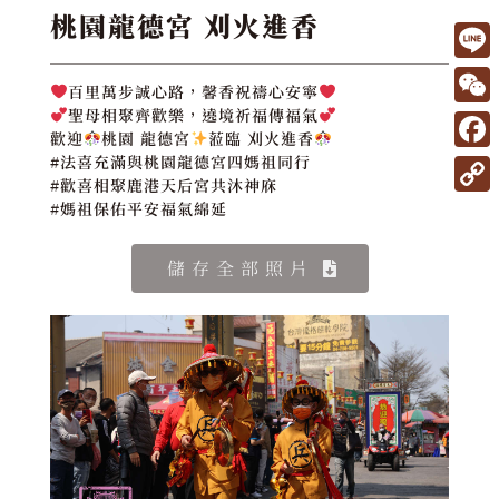
桃園龍德宮 刈火進香
L
百里萬步誠心路，馨香祝禱心安寧
i
W
聖母相聚齊歡樂，遶境祈福傳福氣
歡迎
桃園 龍德宮
蒞臨 刈火進香
n
e
F
#法喜充滿與桃園龍德宮四媽祖同行
e
#歡喜相聚鹿港天后宮共沐神庥
C
a
C
#媽祖保佑平安福氣綿延
h
c
o
a
e
儲存全部照片
p
t
b
y
o
L
o
i
k
n
k