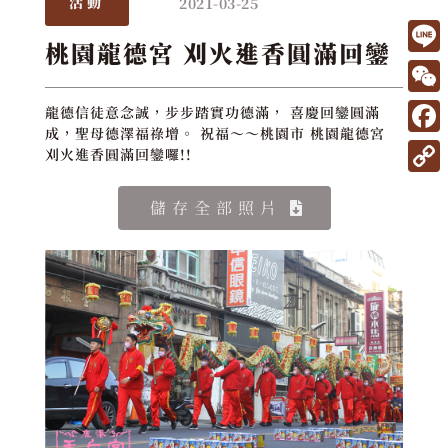
2021-03-25
活動
桃園龍德宮 刈火進香圓滿回鑾
L
i
W
龍德信徒意念誠，步步踏實功德滿， 喜慶回鑾圓滿
n
成，聖母德澤福祿增。 祝福～～桃園市 桃園龍德宮
e
F
刈火進香圓滿回鑾囉!!
e
C
a
C
h
c
儲存全部照片
o
a
e
p
t
b
y
o
L
o
i
k
n
k