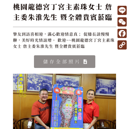
桃園龍德宮丁宮主素珠女士 詹
主委朱淮先生 暨全體貴賓蒞臨
L
i
W
摯友到訪喜相迎，滿心歡迎情意真； 促膝長談慢慢
n
e
聊，美好時光情誼增。 歡迎~~桃園龍德宮丁宮主素珠
F
e
女士 詹主委朱淮先生 暨全體貴賓蒞臨
C
a
C
h
c
儲存全部照片
o
a
e
p
t
b
y
o
L
o
i
k
n
k