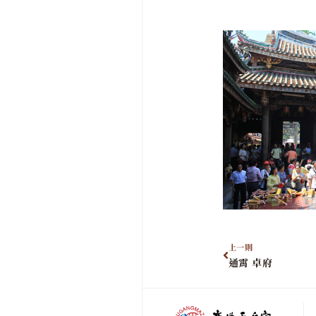
上一則
通霄 卓府