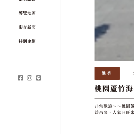
導覽地圖
影音新聞
特別企劃
進香
桃園蘆竹海
非常歡迎～～桃園蘆
益昌隆、人氣旺旺來