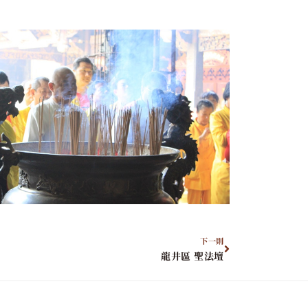
下一則
龍井區 聖法壇