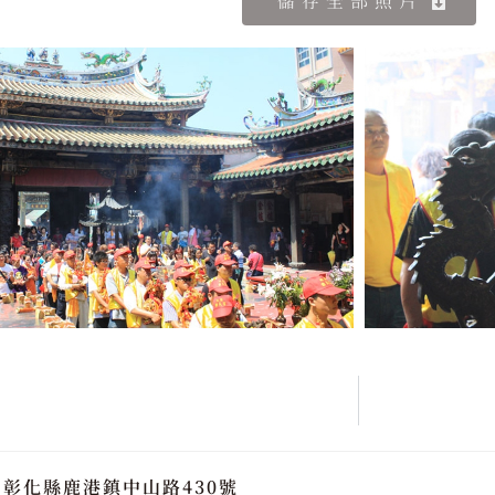
儲存全部照片
彰化縣鹿港鎮中山路430號