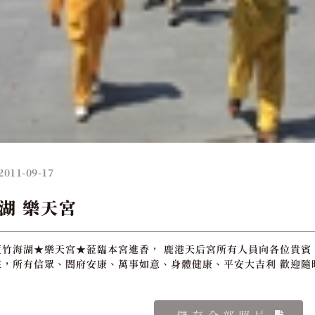
2011-09-17
湖 樂天宮
竹海湖★樂天宮★蒞臨本宮進香， 鹿港天后宮所有人員向各位貴賓，
，所有信眾、閤府安康、萬事如意、身體健康、平安大吉利 歡迎隨