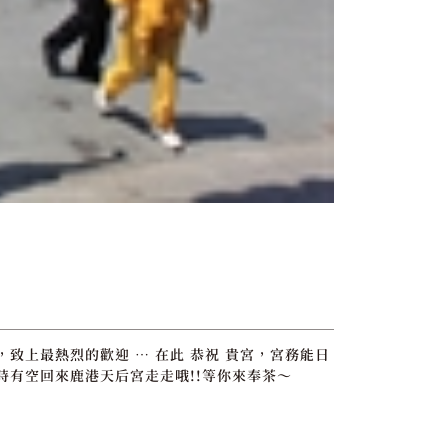
致上最熱烈的歡迎 … 在此 恭祝 貴宮，宮務能日
時有空回來鹿港天后宮走走哦!!等你來奉茶～