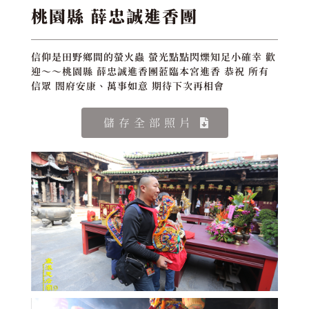
桃園縣 薛忠誠進香團
信仰是田野鄉間的螢火蟲 螢光點點閃爍知足小確幸 歡
迎～～桃園縣 薛忠誠進香團蒞臨本宮進香 恭祝 所有
信眾 閤府安康、萬事如意 期待下次再相會
儲存全部照片