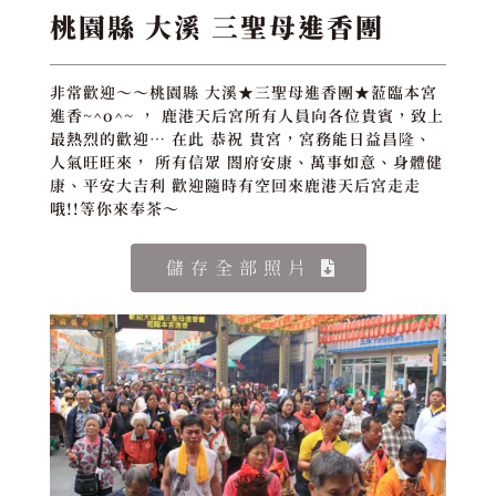
桃園縣 大溪 三聖母進香團
非常歡迎～～桃園縣 大溪★三聖母進香團★蒞臨本宮
進香~^o^~ ， 鹿港天后宮所有人員向各位貴賓，致上
最熱烈的歡迎… 在此 恭祝 貴宮，宮務能日益昌隆、
人氣旺旺來， 所有信眾 閤府安康、萬事如意、身體健
康、平安大吉利 歡迎隨時有空回來鹿港天后宮走走
哦!!等你來奉茶～
儲存全部照片