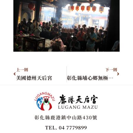
上一則
下一則
美國德州天后宮
彰化縣埔心鄉無極勝惠堂
彰化縣鹿港鎮中山路430號
TEL. 04 7779899