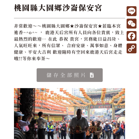
桃園縣大園鄉沙崙保安宮
L
非常歡迎～～桃園縣大園鄉★沙崙保安宮★蒞臨本宮
i
W
進香~^o^~ ， 鹿港天后宮所有人員向各位貴賓，致上
最熱烈的歡迎… 在此 恭祝 貴宮，宮務能日益昌隆、
n
e
F
人氣旺旺來，所有信眾、 合府安康、萬事如意、身體
e
C
健康、平安大吉利 歡迎隨時有空回來鹿港天后宮走走
a
C
哦!!等你來奉茶～
h
c
o
a
e
儲存全部照片
p
t
b
y
o
L
o
i
k
n
k