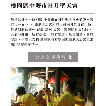
桃園縣中壢市日月聖天宮
熱情歡迎～～桃園縣 中壢市★日月聖天宮★蒞臨本宮
進香~^o^~ ， 鹿港天后宮所有人員向各位貴賓，致上
最熱烈的歡迎… 在此 恭祝 貴宮，宮務能日益昌隆、
人氣旺旺來，所有信眾、 閤府安康、萬事如意、身體
健康、平安大吉利 歡迎隨時有空回來鹿港天后宮走走
哦!!等你來奉茶～
儲存全部照片