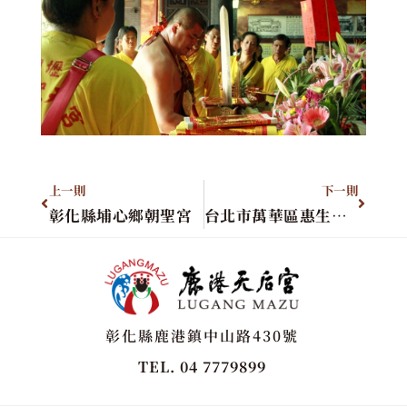
上一則
下一則
彰化縣埔心鄉朝聖宮
台北市萬華區惠生慈安堂
彰化縣鹿港鎮中山路430號
TEL. 04 7779899