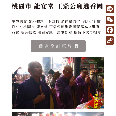
桃園市 龍安堂 王爺公廟進香團
L
平靜的愛 是不強求、不計較 是簡單的付出與包容 歡
i
W
迎～～桃園市 龍安堂 王爺公廟進香團蒞臨本宮進香
恭祝 所有信眾 閤府安康、萬事如意 期待下次再相會
n
e
F
e
C
a
儲存全部照片
C
h
c
o
a
e
p
t
b
y
o
L
o
i
k
n
k