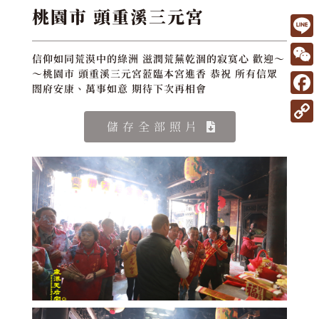
桃園市 頭重溪三元宮
L
信仰如同荒漠中的綠洲 滋潤荒蕪乾涸的寂寞心 歡迎～
i
W
～桃園市 頭重溪三元宮蒞臨本宮進香 恭祝 所有信眾
閤府安康、萬事如意 期待下次再相會
n
e
F
e
C
a
儲存全部照片
C
h
c
o
a
e
p
t
b
y
o
L
o
i
k
n
k