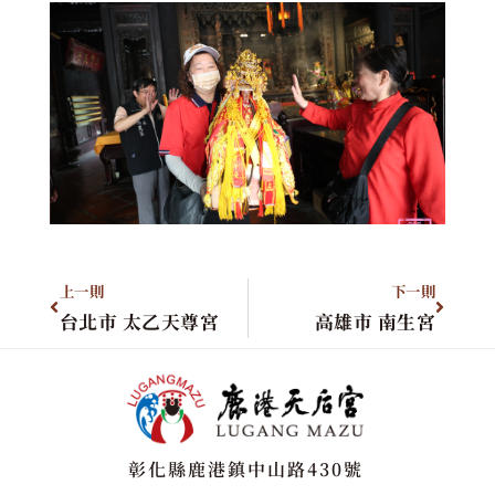
上一則
下一則
台北市 太乙天尊宮
高雄市 南生宮
彰化縣鹿港鎮中山路430號