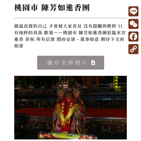
桃園市 陳芳如進香團
L
做最真實的自己 才會被大家看見 沒有隱瞞與壓抑 只
i
W
有純粹的真我 歡迎～～桃園市 陳芳如進香團蒞臨本宮
進香 恭祝 所有信眾 閤府安康、萬事如意 期待下次再
n
e
F
相會
e
C
a
C
儲存全部照片
h
c
o
a
e
p
t
b
y
o
L
o
i
k
n
k