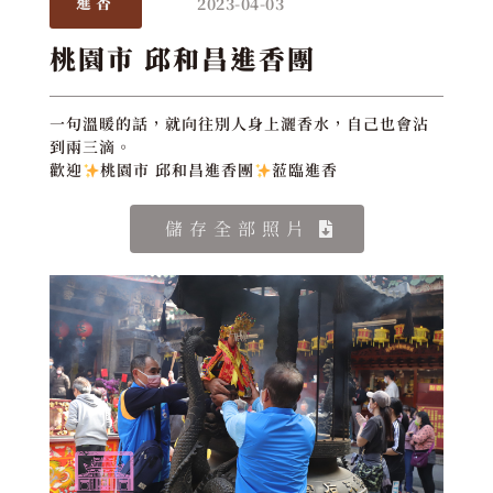
2023-04-03
進香
桃園市 邱和昌進香團
一句溫暖的話，就向往別人身上灑香水，自己也會沾
到兩三滴。
歡迎
桃園市 邱和昌進香團
蒞臨進香
儲存全部照片