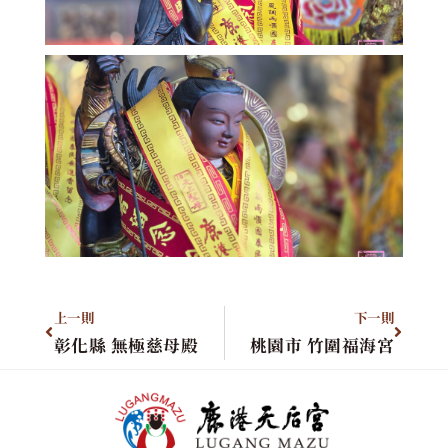
上一則
下一則
彰化縣 無極慈母殿
桃園市 竹圍福海宮