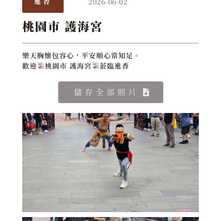
2026-06-02
進香
桃園市 護海宮
樂天胸懷包容心，平安順心常知足。
歡迎
桃園市 護海宮
蒞臨進香
儲存全部照片