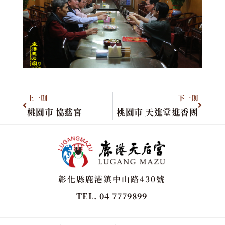
上一則
下一則
桃園市 協慈宮
桃園市 天進堂進香團
彰化縣鹿港鎮中山路430號
TEL. 04 7779899