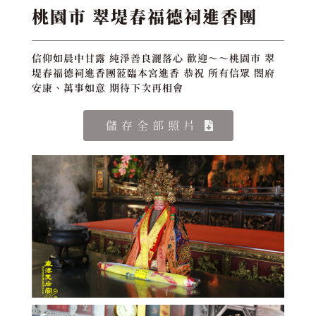
桃園市 翠堤春福德祠進香團
信仰如晨中甘露 純淨善良灑落心 歡迎～～桃園市 翠
堤春福德祠進香團蒞臨本宮進香 恭祝 所有信眾 閤府
安康、萬事如意 期待下次再相會
儲存全部照片