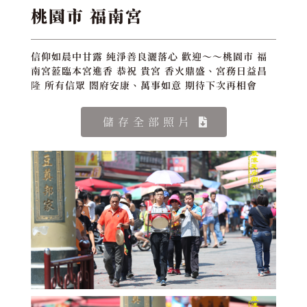
桃園市 福南宮
信仰如晨中甘露 純淨善良灑落心 歡迎～～桃園市 福
南宮蒞臨本宮進香 恭祝 貴宮 香火鼎盛、宮務日益昌
隆 所有信眾 閤府安康、萬事如意 期待下次再相會
儲存全部照片