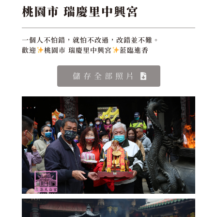
桃園市 瑞慶里中興宮
一個人不怕錯，就怕不改過，改錯並不難。
歡迎
桃園市 瑞慶里中興宮
蒞臨進香
儲存全部照片