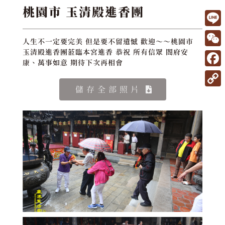
桃園市 玉清殿進香團
L
人生不一定要完美 但是要不留遺憾 歡迎～～桃園市
i
W
玉清殿進香團蒞臨本宮進香 恭祝 所有信眾 閤府安
康、萬事如意 期待下次再相會
n
e
F
e
C
a
儲存全部照片
C
h
c
o
a
e
p
t
b
y
o
L
o
i
k
n
k