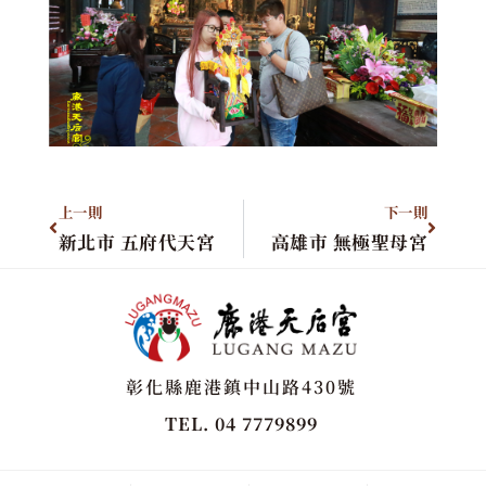
上一則
下一則
新北市 五府代天宮
高雄市 無極聖母宮
彰化縣鹿港鎮中山路430號
TEL. 04 7779899