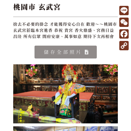
桃園市 玄武宮
L
捨去不必要的掛念 才能獲得安心自在 歡迎～～桃園市
i
W
玄武宮蒞臨本宮進香 恭祝 貴宮 香火鼎盛、宮務日益
昌隆 所有信眾 閤府安康、萬事如意 期待下次再相會
n
e
F
e
C
a
儲存全部照片
C
h
c
o
a
e
p
t
b
y
o
L
o
i
k
n
k