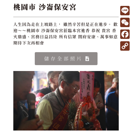
桃園市 沙崙保安宮
L
人生因為走在上坡路上， 雖然辛苦但是正在進步。 歡
i
W
迎～～桃園市 沙崙保安宮蒞臨本宮進香 恭祝 貴宮 香
火鼎盛、宮務日益昌隆 所有信眾 閤府安康、萬事如意
n
e
F
期待下次再相會
e
C
a
C
儲存全部照片
h
c
o
a
e
p
t
b
y
o
L
o
i
k
n
k