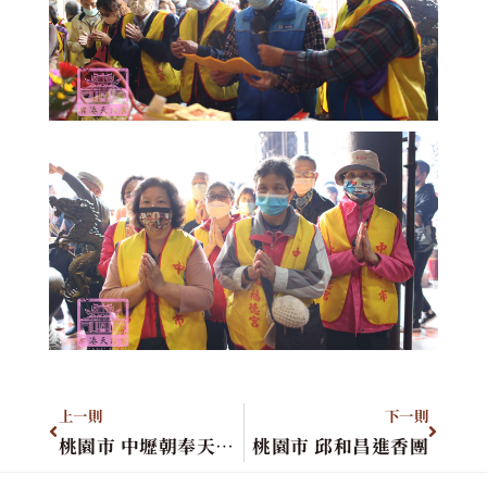
上一則
下一則
桃園市 中壢朝奉天后宮
桃園市 邱和昌進香團