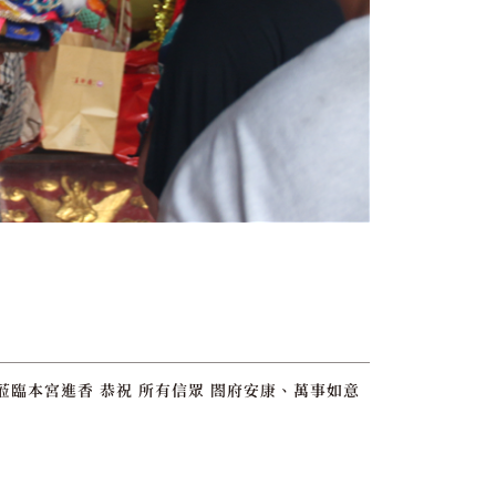
蒞臨本宮進香 恭祝 所有信眾 閤府安康、萬事如意