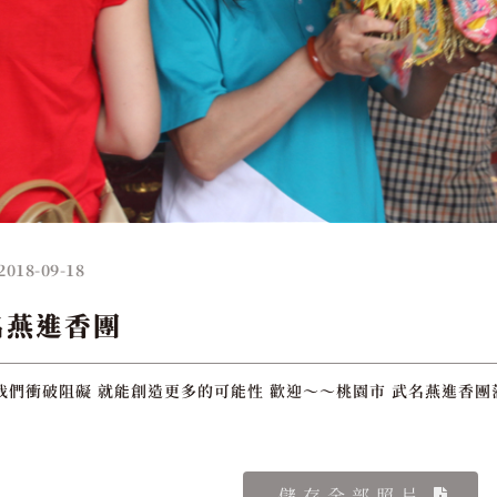
2018-09-18
名燕進香團
我們衝破阻礙 就能創造更多的可能性 歡迎～～桃園市 武名燕進香團
儲存全部照片