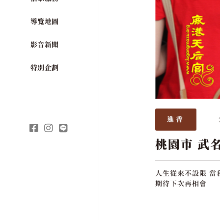
導覽地圖
影音新聞
特別企劃
進香
桃園市 武
人生從來不設限 當
期待下次再相會