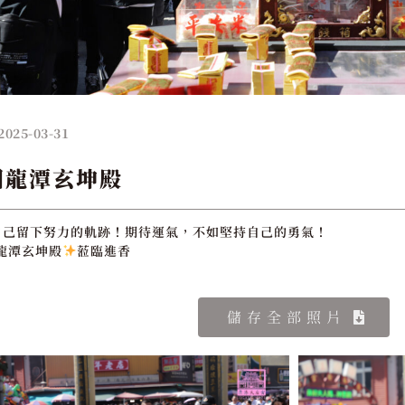
2025-03-31
園龍潭玄坤殿
自己留下努力的軌跡！期待運氣，不如堅持自己的勇氣！
龍潭玄坤殿
蒞臨進香
儲存全部照片