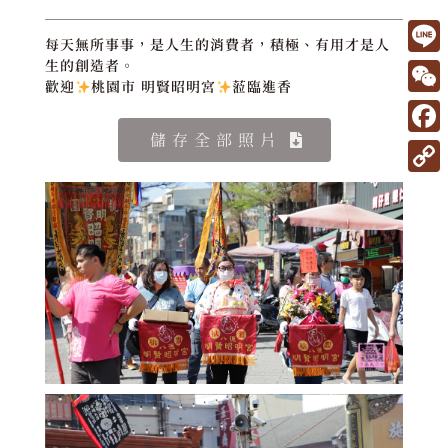
每天無所事事，是人生的消費者，積極、有用才是人
L
生的創造者。
歡迎
桃園市 明賢昭明宮
蒞臨進香
i
W
n
e
儲存全部照片
F
e
C
a
C
h
c
o
a
e
p
t
b
y
o
L
o
i
k
n
k