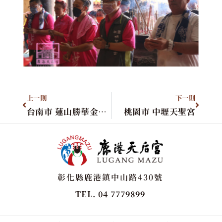
上一則
下一則
台南市 蓮山勝華金光殿
桃園市 中壢天聖宮
彰化縣鹿港鎮中山路430號
TEL. 04 7779899