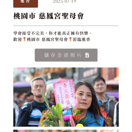
2025-07-19
進香
桃園市 慈鳳宮聖母會
學會接受不完美，你才能真正擁有快樂。
歡迎
桃園市 慈鳳宮聖母會
蒞臨進香
儲存全部照片