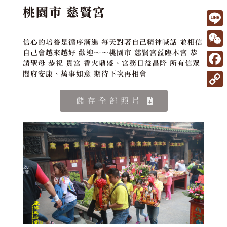
桃園市 慈賢宮
L
信心的培養是循序漸進 每天對著自己精神喊話 並相信
i
W
自己會越來越好 歡迎～～桃園市 慈賢宮蒞臨本宮 恭
請聖母 恭祝 貴宮 香火鼎盛、宮務日益昌隆 所有信眾
n
e
F
閤府安康、萬事如意 期待下次再相會
e
C
a
C
儲存全部照片
h
c
o
a
e
p
t
b
y
o
L
o
i
k
n
k