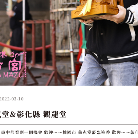
2022-03-10
玄堂&彰化縣 觀龍堂
患中都看到一個機會 歡迎～～桃園市 慈玄堂蒞臨進香 歡迎～～彰