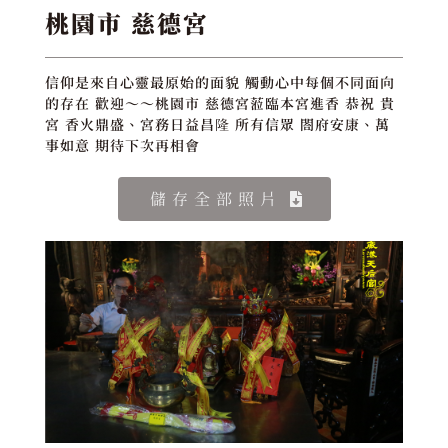
桃園市 慈德宮
信仰是來自心靈最原始的面貌 觸動心中每個不同面向
的存在 歡迎～～桃園市 慈德宮蒞臨本宮進香 恭祝 貴
宮 香火鼎盛、宮務日益昌隆 所有信眾 閤府安康、萬
事如意 期待下次再相會
儲存全部照片