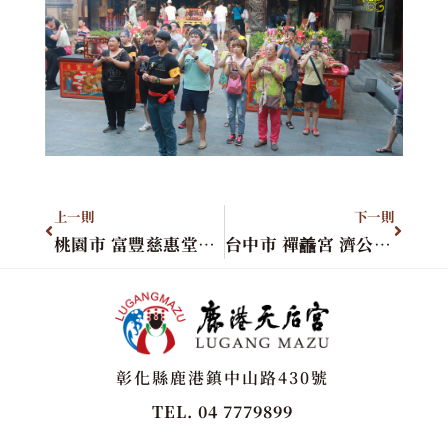
上一則
下一則
桃園市 富豐慈惠堂進香團
台中市 禪譱宮 濟公禪師
彰化縣鹿港鎮中山路430號
TEL. 04 7779899