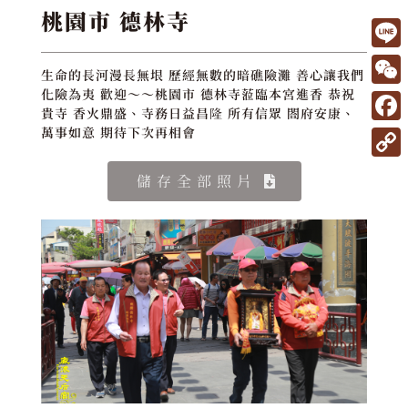
桃園市 德林寺
L
生命的長河漫長無垠 歷經無數的暗礁險灘 善心讓我們
i
W
化險為夷 歡迎～～桃園市 德林寺蒞臨本宮進香 恭祝
貴寺 香火鼎盛、寺務日益昌隆 所有信眾 閤府安康、
n
e
F
萬事如意 期待下次再相會
e
C
a
C
儲存全部照片
h
c
o
a
e
p
t
b
y
o
L
o
i
k
n
k