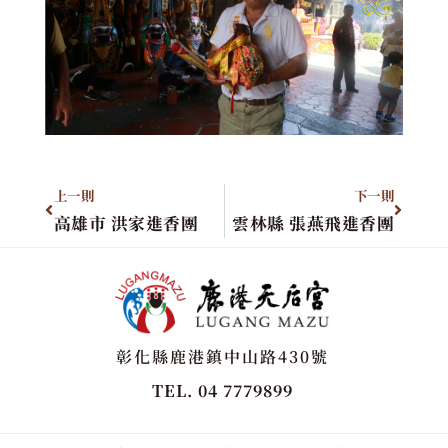
上一則
下一則
高雄市 洪家進香團
雲林縣 張燕飛進香團
彰化縣鹿港鎮中山路430號
TEL. 04 7779899