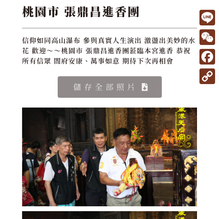
桃園市 張鼎昌進香團
L
信仰如同高山瀑布 參與真實人生演出 激盪出美妙的水
i
W
花 歡迎～～桃園市 張鼎昌進香團蒞臨本宮進香 恭祝
所有信眾 閤府安康、萬事如意 期待下次再相會
n
e
F
e
C
a
儲存全部照片
C
h
c
o
a
e
p
t
b
y
o
L
o
i
k
n
k