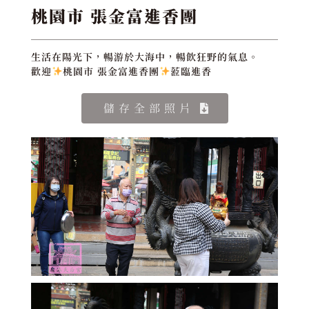
桃園市 張金富進香團
生活在陽光下，暢游於大海中，暢飲狂野的氣息。
歡迎
桃園市 張金富進香團
蒞臨進香
儲存全部照片