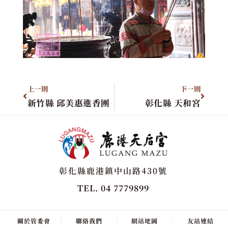
上一則
下一則
新竹縣 邱美惠進香團
彰化縣 天和宮
彰化縣鹿港鎮中山路430號
TEL. 04 7779899
關於管委會
聯絡我們
網站地圖
友站連結