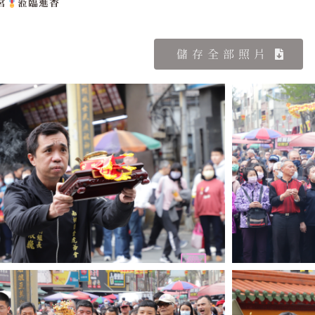
宮
蒞臨進香
儲存全部照片