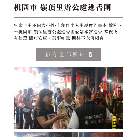
桃園市 嶺頂里辦公處進香團
生命是由不同大小挫折 創作出人生厚度的書本 歡迎～
～桃園市 嶺頂里辦公處進香團蒞臨本宮進香 恭祝 所
有信眾 閤府安康、萬事如意 期待下次再相會
儲存全部照片