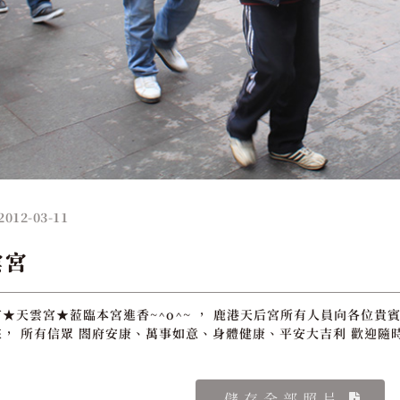
2012-03-11
雲宮
★天雲宮★蒞臨本宮進香~^o^~ ， 鹿港天后宮所有人員向各位貴賓
， 所有信眾 閤府安康、萬事如意、身體健康、平安大吉利 歡迎隨
儲存全部照片