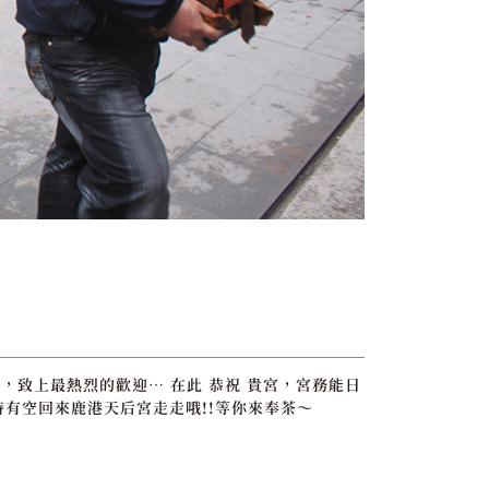
，致上最熱烈的歡迎… 在此 恭祝 貴宮，宮務能日
時有空回來鹿港天后宮走走哦!!等你來奉茶～