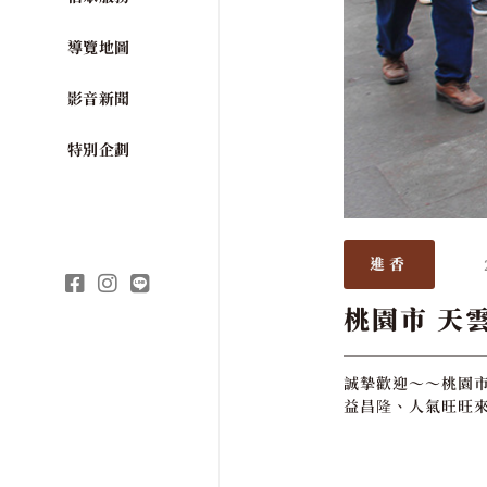
導覽地圖
影音新聞
特別企劃
進香
桃園市 天
誠摯歡迎～～桃園市
益昌隆、人氣旺旺來