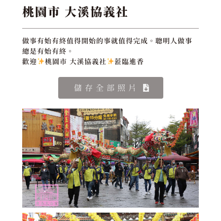
桃園市 大溪協義社
做事有始有終值得開始的事就值得完成。聰明人做事
總是有始有終。
歡迎
桃園市 大溪協義社
蒞臨進香
儲存全部照片