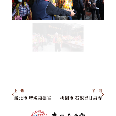
上一則
下一則
新北市 埤墘福德宮
桃園市 石觀音甘泉寺