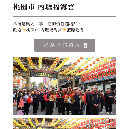
桃園市 內壢福海宮
幸福越與人共享，它的價值越增加。
歡迎
桃園市 內壢福海宮
蒞臨進香
儲存全部照片