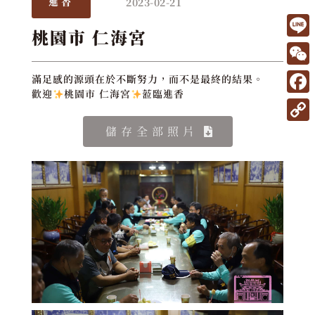
2023-02-21
進香
桃園市 仁海宮
L
i
W
滿足感的源頭在於不斷努力，而不是最終的結果。
n
歡迎
桃園市 仁海宮
蒞臨進香
e
F
e
C
a
C
儲存全部照片
h
c
o
a
e
p
t
b
y
o
L
o
i
k
n
k