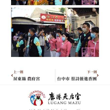
上一則
下一則
屏東縣 農府宮
台中市 蔡詩薇進香團