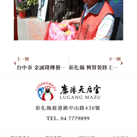
上一則
下一則
台中市 金誠隆傳藝發展協會進香團
彰化縣 興蓉裝修工程進香團
彰化縣鹿港鎮中山路430號
TEL. 04 7779899