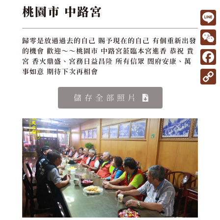
桃園市 中路宮
L
歸零是放過過去的自己 賜予現在的自己 有個重新出發
i
W
的機會 歡迎～～桃園市 中路宮蒞臨本宮進香 恭祝 貴
宮 香火鼎盛、宮務日益昌隆 所有信眾 閤府安康、萬
n
e
F
事如意 期待下次再相會
e
C
a
C
儲存全部照片
h
c
o
a
e
p
t
b
y
o
L
o
i
k
n
k