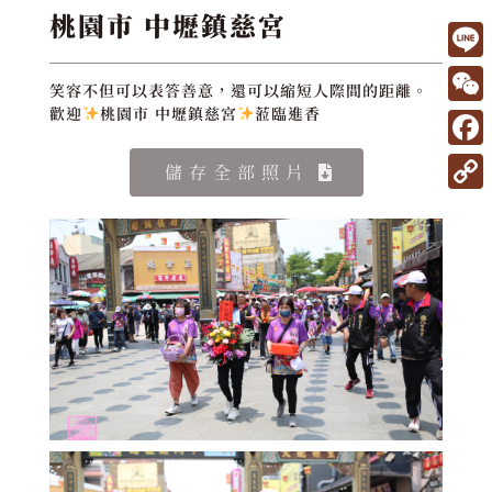
桃園市 中壢鎮慈宮
L
笑容不但可以表答善意，還可以縮短人際間的距離。
i
W
歡迎
桃園市 中壢鎮慈宮
蒞臨進香
n
e
F
儲存全部照片
e
C
a
C
h
c
o
a
e
p
t
b
y
o
L
o
i
k
n
k