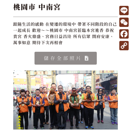
桃園市 中南宮
L
跟隨生活的感動 在變遷的環境中 帶著不同階段的自己
i
W
一起成長 歡迎～～桃園市 中南宮蒞臨本宮進香 恭祝
貴宮 香火鼎盛、宮務日益昌隆 所有信眾 閤府安康、
n
e
F
萬事如意 期待下次再相會
e
C
a
C
儲存全部照片
h
c
o
a
e
p
t
b
y
o
L
o
i
k
n
k