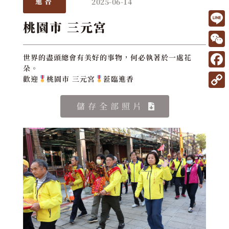
2025-06-14
進香
桃園市 三元宮
L
i
W
世界的盡頭總會有美好的事物，何必執著於一處花
n
朵。
e
F
歡迎
桃園市 三元宮
蒞臨進香
e
C
a
C
h
儲存全部照片
c
o
a
e
p
t
b
y
o
L
o
i
k
n
k