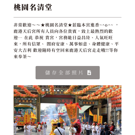
桃園名清堂
非常歡迎～～★桃園名清堂★蒞臨本宮進香~^o^~ ，
鹿港天后宮所有人員向各位貴賓，致上最熱烈的歡
迎… 在此 恭祝 貴宮，宮務能日益昌隆、人氣旺旺
來，所有信眾、 閤府安康、萬事如意、身體健康、平
安大吉利 歡迎隨時有空回來鹿港天后宮走走哦!!等你
來奉茶～
儲存全部照片